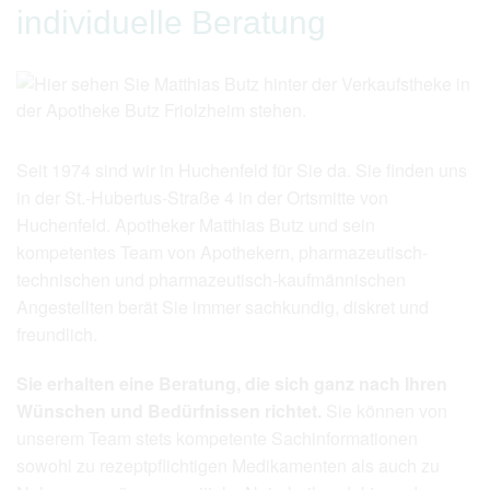
Über uns
individuelle Beratung
Vorbestellung
Leistungen
Notdienst
Seit 1974 sind wir in Huchenfeld für Sie da. Sie finden uns
in der St.-Hubertus-Straße 4 in der Ortsmitte von
Newsletter
Huchenfeld. Apotheker Matthias Butz und sein
kompetentes Team von Apothekern, pharmazeutisch-
Shop
technischen und pharmazeutisch-kaufmännischen
Angestellten berät Sie immer sachkundig, diskret und
Medizinisches Cannabis
freundlich.
Jobs
Sie erhalten eine Beratung, die sich ganz nach Ihren
Wünschen und Bedürfnissen richtet.
Sie können von
Termin vereinbaren
unserem Team stets kompetente Sachinformationen
sowohl zu rezeptpflichtigen Medikamenten als auch zu