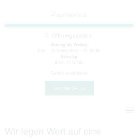
Direkt
Direkt
zur
zum
Hauptnavigation
Inhalt
Öffnungszeiten:
Montag bis Freitag
8.00 – 13.00 und 15.00 – 18.30 Uhr
Samstag
8.00 - 13.00 Uhr
Termin vereinbaren
So finden Sie uns
Home
Wir legen Wert auf eine