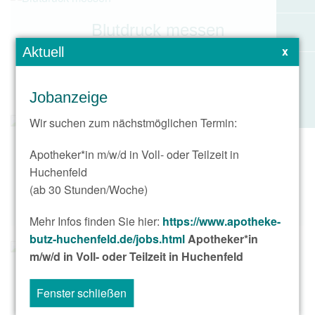
Blutdruck messen
x
Aktuell
mehr Informationen
Jobanzeige
Wir suchen zum nächstmöglichen Termin:
Apotheker*in m/w/d in Voll- oder Teilzeit in
online bestellen & abholen
Huchenfeld
(ab 30 Stunden/Woche)
www.apobutz-online.de
Mehr Infos finden Sie hier:
https://www.apotheke-
butz-huchenfeld.de/jobs.html
Apotheker*in
m/w/d in Voll- oder Teilzeit in Huchenfeld
individuelle Arznei-Blister
Fenster schließen